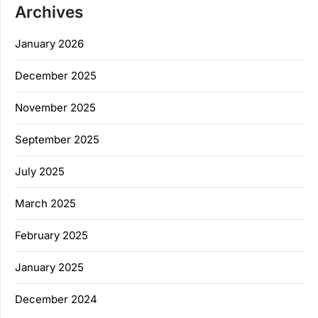
Archives
January 2026
December 2025
November 2025
September 2025
July 2025
March 2025
February 2025
January 2025
December 2024