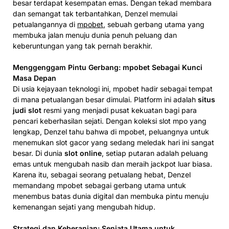
besar terdapat kesempatan emas. Dengan tekad membara
dan semangat tak terbantahkan, Denzel memulai
petualangannya di
mpobet
, sebuah gerbang utama yang
membuka jalan menuju dunia penuh peluang dan
keberuntungan yang tak pernah berakhir.
Menggenggam Pintu Gerbang: mpobet Sebagai Kunci
Masa Depan
Di usia kejayaan teknologi ini, mpobet hadir sebagai tempat
di mana petualangan besar dimulai. Platform ini adalah
situs
judi slot
resmi yang menjadi pusat kekuatan bagi para
pencari keberhasilan sejati. Dengan koleksi slot mpo yang
lengkap, Denzel tahu bahwa di mpobet, peluangnya untuk
menemukan slot gacor yang sedang meledak hari ini sangat
besar. Di dunia
slot online
, setiap putaran adalah peluang
emas untuk mengubah nasib dan meraih jackpot luar biasa.
Karena itu, sebagai seorang petualang hebat, Denzel
memandang mpobet sebagai gerbang utama untuk
menembus batas dunia digital dan membuka pintu menuju
kemenangan sejati yang mengubah hidup.
Strategi dan Keberanian: Senjata Utama untuk