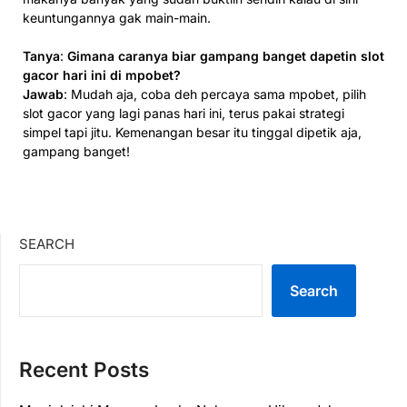
keuntungannya gak main-main.
Tanya
:
Gimana caranya biar gampang banget dapetin slot
gacor hari ini di mpobet?
Jawab
: Mudah aja, coba deh percaya sama mpobet, pilih
slot gacor yang lagi panas hari ini, terus pakai strategi
simpel tapi jitu. Kemenangan besar itu tinggal dipetik aja,
gampang banget!
SEARCH
Search
Recent Posts