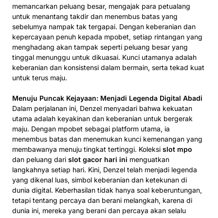
memancarkan peluang besar, mengajak para petualang
untuk menantang takdir dan menembus batas yang
sebelumya nampak tak tergapai. Dengan keberanian dan
kepercayaan penuh kepada mpobet, setiap rintangan yang
menghadang akan tampak seperti peluang besar yang
tinggal menunggu untuk dikuasai. Kunci utamanya adalah
keberanian dan konsistensi dalam bermain, serta tekad kuat
untuk terus maju.
Menuju Puncak Kejayaan: Menjadi Legenda Digital Abadi
Dalam perjalanan ini, Denzel menyadari bahwa kekuatan
utama adalah keyakinan dan keberanian untuk bergerak
maju. Dengan mpobet sebagai platform utama, ia
menembus batas dan menemukan kunci kemenangan yang
membawanya menuju tingkat tertinggi. Koleksi
slot mpo
dan peluang dari
slot gacor hari ini
menguatkan
langkahnya setiap hari. Kini, Denzel telah menjadi legenda
yang dikenal luas, simbol keberanian dan ketekunan di
dunia digital. Keberhasilan tidak hanya soal keberuntungan,
tetapi tentang percaya dan berani melangkah, karena di
dunia ini, mereka yang berani dan percaya akan selalu