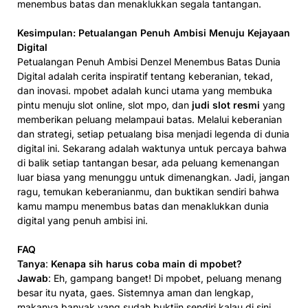
menembus batas dan menaklukkan segala tantangan.
Kesimpulan: Petualangan Penuh Ambisi Menuju Kejayaan
Digital
Petualangan Penuh Ambisi Denzel Menembus Batas Dunia
Digital adalah cerita inspiratif tentang keberanian, tekad,
dan inovasi. mpobet adalah kunci utama yang membuka
pintu menuju slot online, slot mpo, dan
judi slot resmi
yang
memberikan peluang melampaui batas. Melalui keberanian
dan strategi, setiap petualang bisa menjadi legenda di dunia
digital ini. Sekarang adalah waktunya untuk percaya bahwa
di balik setiap tantangan besar, ada peluang kemenangan
luar biasa yang menunggu untuk dimenangkan. Jadi, jangan
ragu, temukan keberanianmu, dan buktikan sendiri bahwa
kamu mampu menembus batas dan menaklukkan dunia
digital yang penuh ambisi ini.
FAQ
Tanya
:
Kenapa sih harus coba main di mpobet?
Jawab
: Eh, gampang banget! Di mpobet, peluang menang
besar itu nyata, gaes. Sistemnya aman dan lengkap,
makanya banyak yang sudah buktiin sendiri kalau di sini