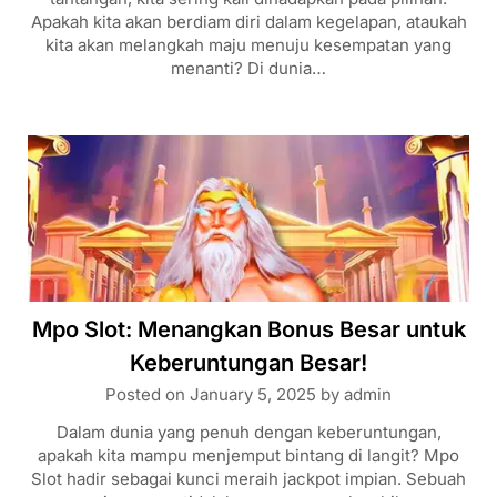
Apakah kita akan berdiam diri dalam kegelapan, ataukah
kita akan melangkah maju menuju kesempatan yang
menanti? Di dunia…
Mpo Slot: Menangkan Bonus Besar untuk
Keberuntungan Besar!
Posted on
January 5, 2025
by
admin
Dalam dunia yang penuh dengan keberuntungan,
apakah kita mampu menjemput bintang di langit? Mpo
Slot hadir sebagai kunci meraih jackpot impian. Sebuah