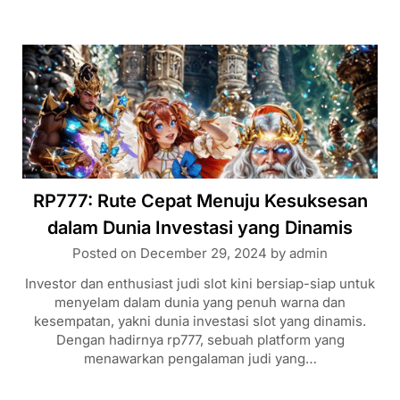
RP777: Rute Cepat Menuju Kesuksesan
dalam Dunia Investasi yang Dinamis
Posted on
December 29, 2024
by
admin
Investor dan enthusiast judi slot kini bersiap-siap untuk
menyelam dalam dunia yang penuh warna dan
kesempatan, yakni dunia investasi slot yang dinamis.
Dengan hadirnya rp777, sebuah platform yang
menawarkan pengalaman judi yang…